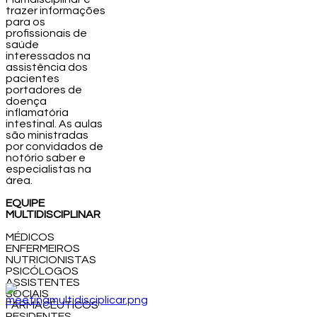
trazer informações
para os
profissionais de
saúde
interessados na
assistência dos
pacientes
portadores de
doença
inflamatória
intestinal. As aulas
são ministradas
por convidados de
notório saber e
especialistas na
área.
EQUIPE
MULTIDISCIPLINAR
MÉDICOS
ENFERMEIROS
NUTRICIONISTAS
PSICÓLOGOS
ASSISTENTES
SOCIAIS
FARMACÊUTICOS
RESIDENTES