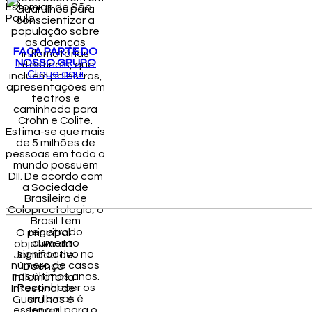
Estomias de São
Guarulhos para
Paulo.
conscientizar a
população sobre
as doenças
FAÇA PARTE DO
inflamatórias
NOSSO GRUPO
intestinais, que
Clique aqui
incluem palestras,
apresentações em
teatros e
caminhada para
Crohn e Colite.
Estima-se que mais
de 5 milhões de
pessoas em todo o
mundo possuem
DII. De acordo com
a Sociedade
Brasileira de
Coloproctologia, o
Brasil tem
registrado
O principal
aumento
objetivo da
significativo no
Jornada de
número de casos
Doença
nos últimos anos.
Inflamatória
Reconhecer os
Intestinal de
sintomas é
Guarulhos é
essencial para o
trazer