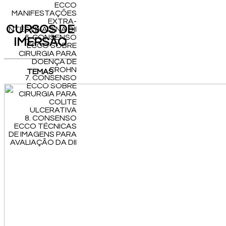
ECCO
MANIFESTAÇÕES
EXTRA-
CURSOS DE
INTESTINAIS NA DII
6. CONSENSO
IMERSÃO
ECCO SOBRE
CIRURGIA PARA
DOENÇA DE
CROHN
TEMAS
7. CONSENSO
ECCO SOBRE
CIRURGIA PARA
COLITE
ULCERATIVA
8. CONSENSO
ECCO TÉCNICAS
DE IMAGENS PARA
AVALIAÇÃO DA DII