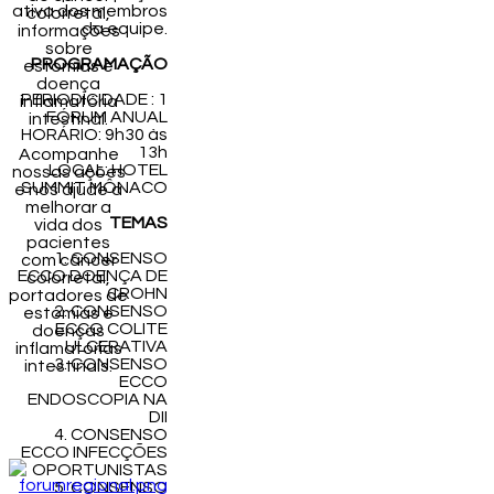
ativa dos membros
colorretal,
da equipe.
informações
sobre
PROGRAMAÇÃO
estomias e
doença
PERIODICIDADE : 1
inflamatória
FÓRUM ANUAL
intestinal.
HORÁRIO: 9h30 às
13h
Acompanhe
LOCAL: HOTEL
nossas ações
SUMMIT MÔNACO
e nos ajude a
melhorar a
TEMAS
vida dos
pacientes
1. CONSENSO
com câncer
ECCO DOENÇA DE
colorretal,
CROHN
portadores de
2. CONSENSO
estomias e
ECCO COLITE
doenças
ULCERATIVA
inflamatórias
3. CONSENSO
intestinais.
ECCO
ENDOSCOPIA NA
DII
4. CONSENSO
ECCO INFECÇÕES
OPORTUNISTAS
5. CONSENSO