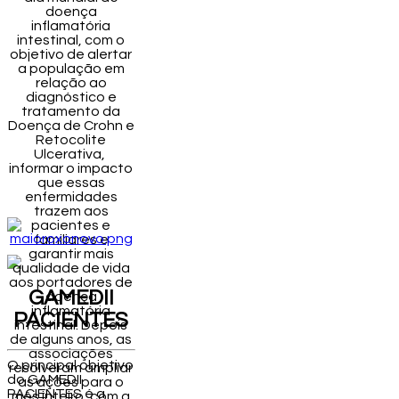
doença
inflamatória
intestinal, com o
objetivo de alertar
a população em
relação ao
diagnóstico e
tratamento da
Doença de Crohn e
Retocolite
Ulcerativa,
informar o impacto
que essas
enfermidades
trazem aos
pacientes e
familiares e
garantir mais
qualidade de vida
aos portadores de
GAMEDII
doença
inflamatória
PACIENTES
intestinal. Depois
de alguns anos, as
associações
O principal objetivo
resolveram ampliar
do GAMEDII
as ações para o
PACIENTES é a
mês inteiro, com a