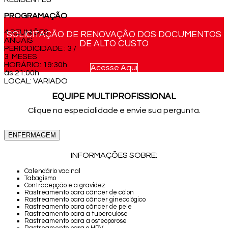
PROGRAMAÇÃO
4 REUNIÕES
SOLICITAÇÃO DE RENOVAÇÃO DOS DOCUMENTOS
ANUAIS
DE ALTO CUSTO
PERIODICIDADE : 3 /
3 MESES
HORÁRIO: 19:30h
Acesse Aqui
às 21:00h
LOCAL: VARIADO
EQUIPE MULTIPROFISSIONAL
Clique na especialidade e envie sua pergunta.
ENFERMAGEM
INFORMAÇÕES SOBRE:
Calendário vacinal
Tabagismo
Contracepção e a gravidez
Rastreamento para câncer de cólon
Rastreamento para câncer ginecológico
Rastreamento para câncer de pele
Rastreamento para a tuberculose
Rastreamento para a osteoporose