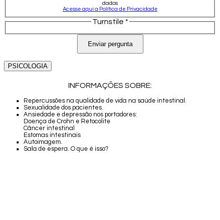
dados
Acesse aqui a Política de Privacidade
Turnstile
*
Enviar pergunta
PSICOLOGIA
INFORMAÇÕES SOBRE:
Repercussões na qualidade de vida na saúde intestinal.
Sexualidade dos pacientes.
Ansiedade e depressão nos portadores:
Doença de Crohn e Retocolite
Câncer intestinal
Estomas intestinais
Autoimagem.
Sala de espera. O que é isso?