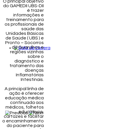
O principal objetivo
do GAMEDII UBS-DII
é trazer
informações e
treinamento para
os profissionais de
saúde das
Unidades Básicas
de Saúde ( UBS ) e
Pronto – Socorros
de Guarulhos e
regiões vizinhas
sobre o
diagnóstico e
tratamento das
doenças
Inflamatórias
Intestinais.
A principal linha de
ação é oferecer
educação médica
continuada aos
médicos, folhetos
educativos,
cartazes e facilitar
o encaminhamento
do paciente para