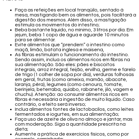
Faça as refeições em local tranqüilo, sentado à
mesa, mastigando bem os alimentos, pois facilitará a
digestão dos mesmos. Além disso, a mastigação
estimula os movimentos do intestino;
Beba bastante líquido, no mínimo, 3 litros por dia. Em
jejum, beba 1 copo de água e aguarde 10 minutos
para se alimentar.
Evite alimentos que “prendem” o intestino como
maçã, limão, batata inglesa e maisena,
As fibras estimulam o funcionamento do intestino.
Sendo assim, inclua os alimentos ricos em fibras na
sua alimentação. São eles: pães e biscoitos
integrais, arroz integral, feijão, ervilha, germe e farelo
de trigo (1 colher de sopa por dia), verduras folhosas
em geral, frutas (como ameixa, mamão, abacate,
laranja, pêra), legumes (como cenoura, tomate,
berinjela, beterraba, quiabo, rabanete, jiló, vagem e
chuchu). Atenção: ao consumir alimentos ricos em
fibras é necessária a ingestão de muito líquido. Caso
contrário, o efeito será inverso;
Inclua alimentos fontes de lactobacilos, como leites
fermentados e iogurtes, em sua alimentação;
Faça uso de azeite de oliva no almoço e jantar, mas
com moderação. Siga a quantidade prescrita na
dieta;
Aumente a prática de exercícios físicos, como por