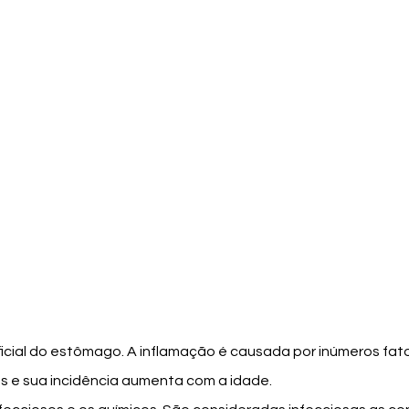
ficial do estômago. A inflamação é causada por inúmeros fat
 e sua incidência aumenta com a idade.