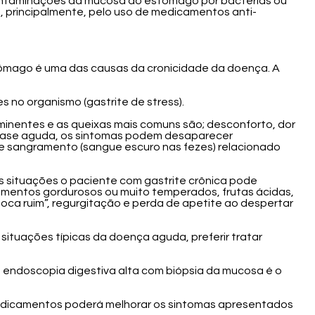
 contaminações da mucosa do estômago por bactérias ou
s, principalmente, pelo uso de medicamentos anti-
tômago é uma das causas da cronicidade da doença. A
 no organismo (gastrite de stress).
minentes e as queixas mais comuns são; desconforto, dor
 fase aguda, os sintomas podem desaparecer
e sangramento (sangue escuro nas fezes) relacionado
s situações o paciente com gastrite crônica pode
limentos gordurosos ou muito temperados, frutas ácidas,
oca ruim”, regurgitação e perda de apetite ao despertar
situações típicas da doença aguda, preferir tratar
 a endoscopia digestiva alta com biópsia da mucosa é o
 medicamentos poderá melhorar os sintomas apresentados