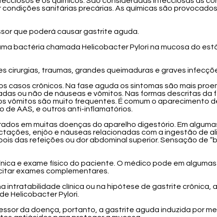
nfecciosos e os químicos. São consideradas infecciosas as
r condições sanitárias precárias. As químicas são provocado
or que poderá causar gastrite aguda.
 uma bactéria chamada Helicobacter Pylori na mucosa do es
 cirurgias, traumas, grandes queimaduras e graves infecções
os casos crônicos. Na fase aguda os sintomas são mais proe
das ou não de náuseas e vômitos. Nas formas descritas da
s vômitos são muito frequentes. É comum o aparecimento d
de AAS, e outros anti-inflamatórios.
trados em muitas doenças do aparelho digestório. Em alguma
uctações, enjôo e náuseas relacionadas com a ingestão de a
ois das refeições ou dor abdominal superior. Sensação de “b
clínica e exame físico do paciente. O médico pode em algumas 
icitar exames complementares.
intratabilidade clínica ou na hipótese de gastrite crônica,
e Helicobacter Pylori.
ressor da doença, portanto, a gastrite aguda induzida por