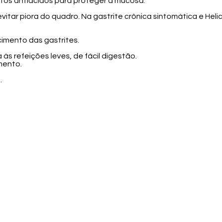
os antiácidos para proteger a mucosa.
tar piora do quadro. Na gastrite crônica sintomática e Helic
mento das gastrites.
 às refeições leves, de fácil digestão.
mento.
.