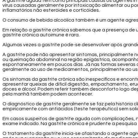
A gastrite aguda tem como principais causas os agentes i
vírus causadas geralmente por intoxicação alimentar ou po
inflamatórios não esteróides e corticóides.
O consumo de bebida alcoólica também é um agente agress
Em relação a gastrite crônica sabemos que a presença de
gastrite crônica autoimune é rara.
Algumas vezes a gastrite pode-se desenvolver após grandes
A gastrite pode não apresentar sintomas, principalmente n
ou queimação abdominal na região epigástrica, acompanha
espontaneamente em poucos dias. Já nas formas severas o
geralmente ao uso de medicamentos, principalmente ao uso 
Os sintomas da gastrite crônica são inespecíficos e encon
apresentar queixas de difícil digestão, empachamento, er
doces e álcool. Podem referir também desconforto logo dep
pela manhã também podem acontecer.
O diagnóstico de gastrite geralmente se faz pela história 
empiricamente com antiácidos (teste terapêutico) sem sol
Em casos suspeitos de gastrite aguda com complicações, na 
exame indicado. Na gastrite crônica é prudente a pesquisa d
O tratamento da gastrite inicia-se afastando o agente ag