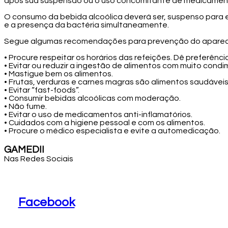
após sua suspensão ou o uso concomitante de medicament
O consumo da bebida alcoólica deverá ser, suspenso para evi
e a presença da bactéria simultaneamente.
Segue algumas recomendações para prevenção do apareci
• Procure respeitar os horários das refeições. Dê preferência
• Evitar ou reduzir a ingestão de alimentos com muito condi
• Mastigue bem os alimentos.
• Frutas, verduras e carnes magras são alimentos saudáveis
• Evitar “fast-foods”.
• Consumir bebidas alcoólicas com moderação.
• Não fume.
• Evitar o uso de medicamentos anti-inflamatórios.
• Cuidados com a higiene pessoal e com os alimentos.
• Procure o médico especialista e evite a automedicação.
GAMEDII
Nas Redes Sociais
Facebook
Facebook
Youtube