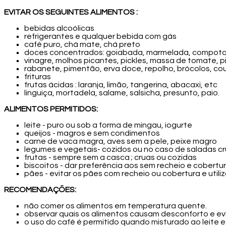
EVITAR OS SEGUINTES ALIMENTOS :
bebidas alcoólicas
refrigerantes e qualquer bebida com gás
café puro, chá mate, chá preto
doces concentrados: goiabada, marmelada, compotas, 
vinagre, molhos picantes, pickles, massa de tomate, p
rabanete, pimentão, erva doce, repolho, brócolos, cou
frituras
frutas ácidas : laranja, limão, tangerina, abacaxi, etc
linguiça, mortadela, salame, salsicha, presunto, paio.
ALIMENTOS PERMITIDOS:
leite - puro ou sob a forma de mingau, iogurte
queijos - magros e sem condimentos
carne de vaca magra, aves sem a pele, peixe magro
legumes e vegetais- cozidos ou no caso de saladas crua
frutas - sempre sem a casca ; cruas ou cozidas
biscoitos - dar preferência aos sem recheio e cobert
pães - evitar os pães com recheio ou cobertura e utiliz
RECOMENDAÇÕES:
não comer os alimentos em temperatura quente.
observar quais os alimentos causam desconforto e evi
o uso do café é permitido quando misturado ao leite