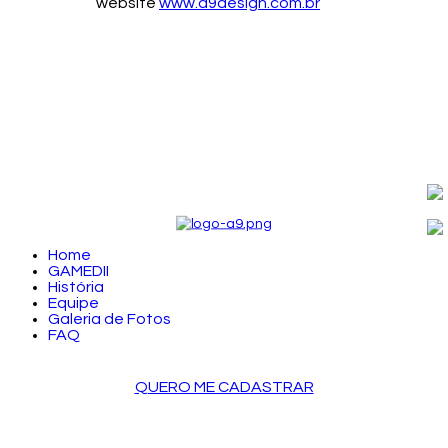
website
www.a9design.com.br
Home
GAMEDII
História
Equipe
Galeria de Fotos
FAQ
QUERO ME CADASTRAR
LOGIN